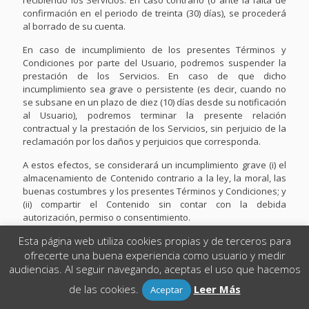
recibiendo los Servicios. En caso contrario (o ante la falta de
confirmación en el periodo de treinta (30) días), se procederá
al borrado de su cuenta.
En caso de incumplimiento de los presentes Términos y
Condiciones por parte del Usuario, podremos suspender la
prestación de los Servicios. En caso de que dicho
incumplimiento sea grave o persistente (es decir, cuando no
se subsane en un plazo de diez (10) días desde su notificación
al Usuario), podremos terminar la presente relación
contractual y la prestación de los Servicios, sin perjuicio de la
reclamación por los daños y perjuicios que corresponda.
A estos efectos, se considerará un incumplimiento grave (i) el
almacenamiento de Contenido contrario a la ley, la moral, las
buenas costumbres y los presentes Términos y Condiciones; y
(ii) compartir el Contenido sin contar con la debida
autorización, permiso o consentimiento.
Esta página web utiliza cookies propias y de terceros para
13. OTRAS CUESTIONES
ofrecerte una buena experiencia como usuario y medir
13.1 Quejas, reclamaciones y errores en la introducción de datos
audiencias. Al seguir navegando, aceptas el uso que hacemos
El Usuario podrá presentar sus quejas y reclamaciones, así
de las cookies.
Leer Más
Aceptar
como identificar y corregir errores en la introducción de los