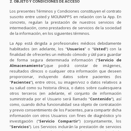
2. OBJETO Y CONDICIONES DE ACCESO
Los presentes Términos y Condiciones constituyen el contrato
suscrito entre usted y MOLINAPPS en relación con la App. En
concreto, regulan la prestación de nuestros servicios de
intermediación, como prestadores de servicios de la sociedad
de la información, en los siguientes términos.
La App está dirigida a profesionales médicos debidamente
habilitados (en adelante, los “
Usuarios
” o “
Usted
“) con la
finalidad de ofrecerles un método cómodo y útil para guardar
de forma segura determinada información (“
Servicio de
Almacenamiento
“),que podrá constar de imágenes,
resultados clínicos o cualquier otra información que deseen
proporcionar, incluyendo datos sobre pacientes (los
“
Pacientes
“), entre otros, su imagen/voz o datos relativos a
su salud como su historia clínica, o datos sobre cualesquiera
otros terceros (en adelante, el conjunto de información
suministrada por el Usuario será llamado “
Contenido
“), así
como, cuando dicha funcionalidad sea objeto de contratación
y previo consentimiento de los Pacientes, para compartir dicha
información con otros Usuarios con fines de diagnóstico y/o
investigación (“
Servicio Compartir
“) (conjuntamente, los
“
Servicios
“). Los Servicios incluirán la prestación de servicios