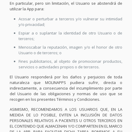
En particular, pero sin limitación, el Usuario se abstendrá de
utilizar la App para:
Acosar o perturbar a terceros y/o vulnerar su intimidad
y/o privacidad;
Espiar a o suplantar la identidad de otro Usuario o de
terceros;
Menoscabar la reputación, imagen y/o el honor de otro
Usuario o de terceros; o
Fines publicitarios, al objeto de promocionar productos,
servicios o actividades propios o de terceros.
El Usuario responderá por los daños y perjuicios de toda
naturaleza que MOLINAPPS pudiera sufrir, directa o
indirectamente, a consecuencia del incumplimiento por parte
del Usuario de las obligaciones y normas de uso que se
recogen en los presentes Términos y Condiciones.
ASIMISMO, RECOMENDAMOS A LOS USUARIOS QUE, EN LA
MEDIDA DE LO POSIBLE, EVITEN LA INCLUSIÓN DE DATOS
PERSONALES RELATIVOS A PACIENTES U OTROS TERCEROS EN
EL CONTENIDO QUE ALMACENAN Y/O COMPARTEN EN EL MARCO
DE LA APP. PARA FACILITAR DICHA TAREA, PONEMOS A SU