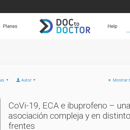
Planes
Help
tas
Autor
Mostrar 
CoVi-19, ECA e ibuprofeno – un
asociación compleja y en distint
frentes