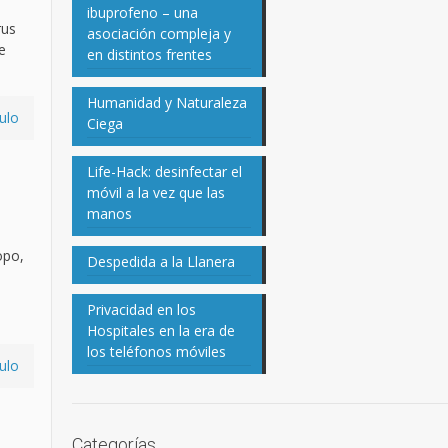
ibuprofeno – una
rus
asociación compleja y
e
en distintos frentes
Humanidad y Naturaleza
ulo
Ciega
Life-Hack: desinfectar el
móvil a la vez que las
manos
opo,
Despedida a la Llanera
Privacidad en los
Hospitales en la era de
los teléfonos móviles
ulo
Categorías