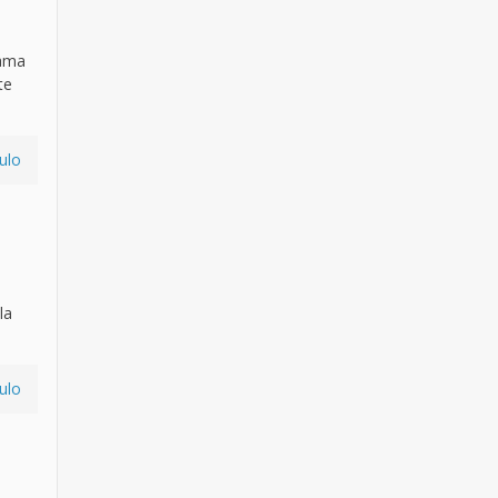
lama
te
ulo
la
ulo