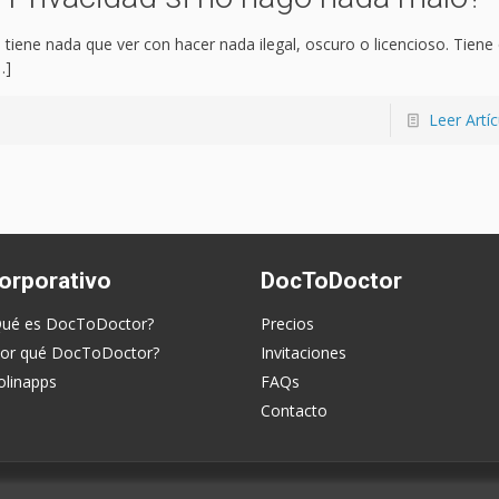
 tiene nada que ver con hacer nada ilegal, oscuro o licencioso. Tiene
…]
Leer Artíc
orporativo
DocToDoctor
ué es DocToDoctor?
Precios
or qué DocToDoctor?
Invitaciones
linapps
FAQs
Contacto