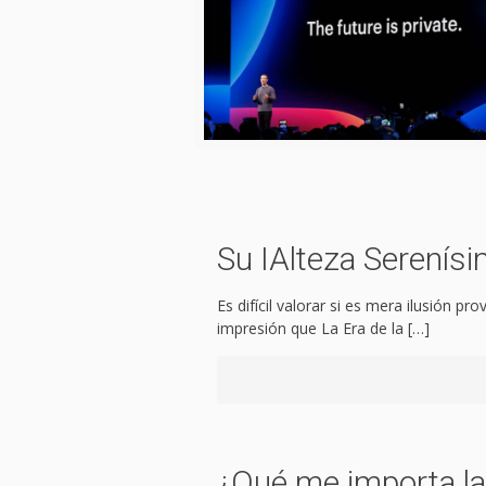
Su IAlteza Serenís
Es difícil valorar si es mera ilusión p
impresión que La Era de la
[…]
¿Qué me importa la