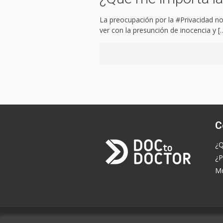
La preocupación por la #Privacidad no
ver con la presunción de inocencia y
[
C
¿Q
¿P
Mo