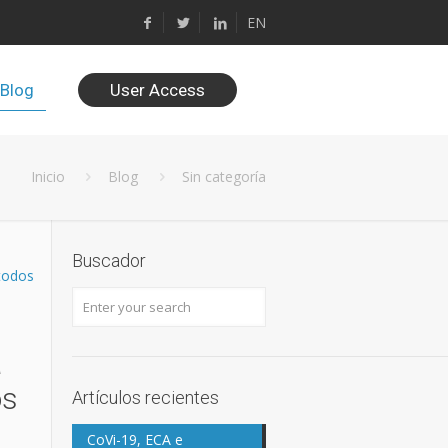
EN
Blog
User Access
Inicio
Blog
Sin categoría
Buscador
todos
a
os
Artículos recientes
CoVi-19, ECA e