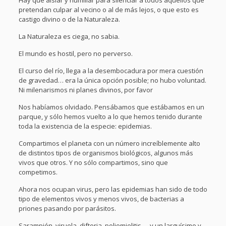
Hay que aislar y humillar para silenciar a todos aquellos que
pretendan culpar al vecino o al de más lejos, o que esto es
castigo divino o de la Naturaleza.
La Naturaleza es ciega, no sabia.
El mundo es hostil, pero no perverso.
El curso del río, llega a la desembocadura por mera cuestión
de gravedad… era la única opción posible; no hubo voluntad.
Ni milenarismos ni planes divinos, por favor
Nos habíamos olvidado. Pensábamos que estábamos en un
parque, y sólo hemos vuelto a lo que hemos tenido durante
toda la existencia de la especie: epidemias.
Compartimos el planeta con un número increíblemente alto
de distintos tipos de organismos biológicos, algunos más
vivos que otros. Y no sólo compartimos, sino que
competimos.
Ahora nos ocupan virus, pero las epidemias han sido de todo
tipo de elementos vivos y menos vivos, de bacterias a
priones pasando por parásitos.
Sarampión, viruela, difteria, poliomielitis…. y un larguísimo y