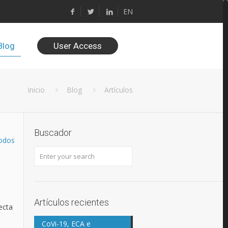
EN
Blog
User Access
Inicio
Blog
Artículos
Buscador
odos
Artículos recientes
ecta
CoVi-19, ECA e