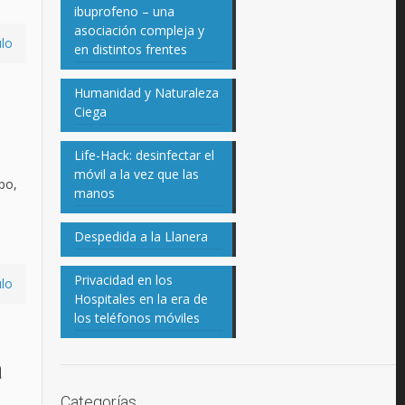
ibuprofeno – una
asociación compleja y
ulo
en distintos frentes
Humanidad y Naturaleza
Ciega
Life-Hack: desinfectar el
móvil a la vez que las
po,
manos
Despedida a la Llanera
Privacidad en los
ulo
Hospitales en la era de
los teléfonos móviles
a
Categorías