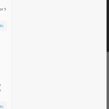
or 5
ulo
e
s
ulo