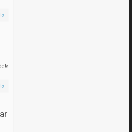
ulo
e la
ulo
ar