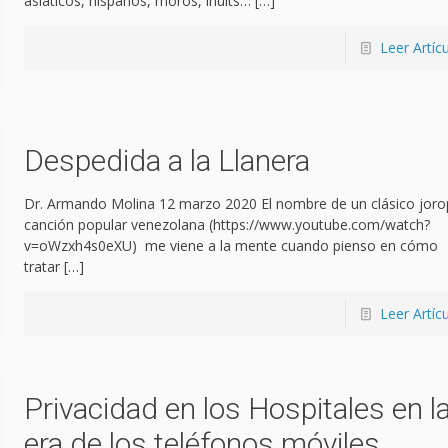
asiáticos, hispanos, moros, inuits…
[…]
Leer Artíc
Despedida a la Llanera
Dr. Armando Molina 12 marzo 2020 El nombre de un clásico joro
canción popular venezolana (https://www.youtube.com/watch?
v=oWzxh4s0eXU) me viene a la mente cuando pienso en cómo
tratar
[…]
Leer Artíc
Privacidad en los Hospitales en l
era de los teléfonos móviles