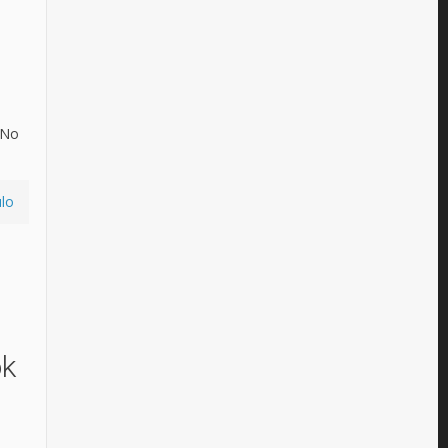
 No
ulo
ok