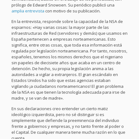
prólogo de Edward Snowoen. Su periódico publicó una
amplia entrevista
con motivo de su publicación.
En la entrevista, responde sobre la capacidad de la NSA de
espiarnos: «Hay varias cosas: la mayor parte de las
infraestructuras de Red (servidores y demás) que usamos en
España pertenecen a empresas norteamericanas. Esto
significa, entre otras cosas, que toda esa información está
regulada por legislación norteamericana. Por tanto, nosotros,
españoles, tenemos los mismos derechos que el nigeriano
sin papeles de diecisiete años que acaba en un centro de
detención. De hecho, su propia legislación anima a las
autoridades a vigilar a extranjeros. El gran escándalo en
Estados Unidos ha sido que estas agencias estaban
vigilando ¡a ciudadanos norteamericanos! El gran problema
de la NSA es que tienen la tecnología adecuada para irse de
madre, y se van de madre».
En sus declaraciones creo entender un cierto matiz
ideológico izquierdista, pero no sé distinguir si es
simplemente que defiende la preeminencia del individuo
frente a gobiernos y empresas, y no tanto frente al poder o
el Capital. De cualquier manera tiene mucha razón en lo que
cuenta.